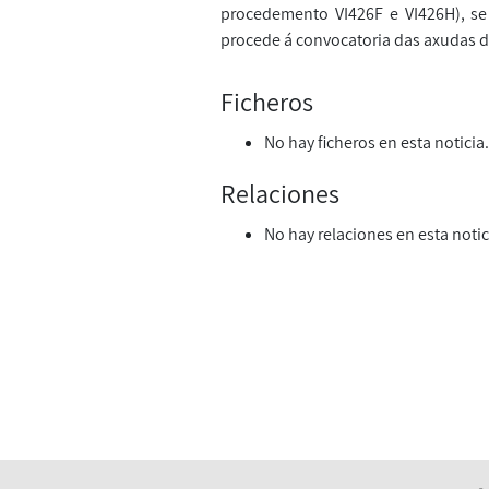
procedemento VI426F e VI426H), se
procede á convocatoria das axudas d
Ficheros
No hay ficheros en esta noticia.
Relaciones
No hay relaciones en esta notic