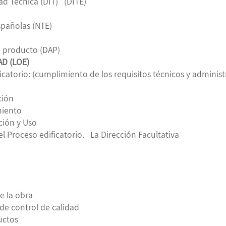
d Técnica (DIT) (DITE)
spañolas (NTE)
e producto (DAP)
AD (LOE)
ficatorio: (cumplimiento de los requisitos técnicos y administ
ción
miento
ción y Uso
el Proceso edificatorio. La Dirección Facultativa
e la obra
 de control de calidad
uctos