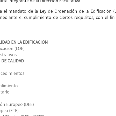
rte integrante de la Dirección Facultativa.
la el mandato de la Ley de Ordenación de la Edificación (
 mediante el cumplimiento de ciertos requisitos, con el fin
LIDAD EN LA EDIFICACIÒN
ficación (LOE)
strativos
 DE CALIDAD
rocedimientos
plimiento
tario
ión Europeo (DEE)
opea (ETE)