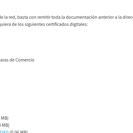
s de la red, basta con remitir toda la documentación anterior a la dire
iera de los siguientes certificados digitales:
maras de Comercio
6 MB)
4 MB)
IDAD
(0.06 MB)