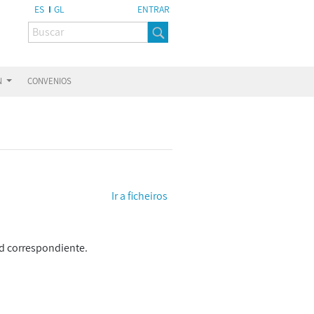
ES
GL
ENTRAR
N
CONVENIOS
Ir a ficheiros
dad correspondiente.