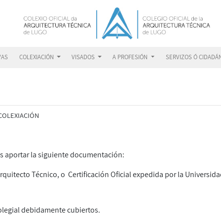
VAS
COLEXIACIÓN
VISADOS
A PROFESIÓN
SERVIZOS Ó CIDADÁ
N
COLEXIACIÓN
es aportar la siguiente documentación:
Arquitecto Técnico, o Certificación Oficial expedida por la Universi
colegial debidamente cubiertos.