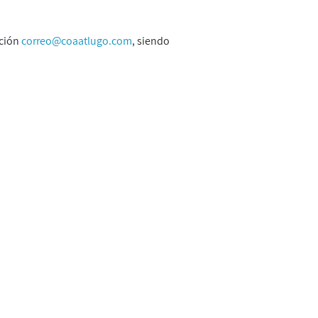
cción
correo@coaatlugo.com
, siendo