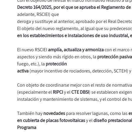
Con el objetivo de revisar el marco normativo relativo a la
Decreto 164/2025, por el que se aprueba el Reglamento de 
adelante, RSCIEI) que
deroga y sustituye al anterior, aprobado por el Real Decre
El objeto del nuevo reglamento, al igual que su predecesor
en los establecimientos e instalaciones de uso industrial,
El nuevo RSCIEI
amplía, actualiza y armoniza
con el marco 
aspectos y siendo más rígido en otros, la
protección pasiv
fuego, etc.), la
protección
activa
(mayor incentivo de rociadores, detección, SCTEH) y
Con objeto de coordinarse mejor con el resto de normativ
(especialmente el
RIPCI
y el
CTE DBSI
) se establecen exigen
instalación y mantenimiento de sistemas, y el control de 
También hay
novedades
para resolver lagunas, como las
e
en cubierta de placas fotovoltaicas
y el
diseño prestaciona
Programa