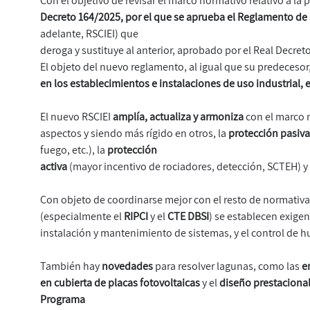
Con el objetivo de revisar el marco normativo relativo a la
Decreto 164/2025, por el que se aprueba el Reglamento de 
adelante, RSCIEI) que
deroga y sustituye al anterior, aprobado por el Real Decre
El objeto del nuevo reglamento, al igual que su predecesor
en los establecimientos e instalaciones de uso industrial,
El nuevo RSCIEI
amplía, actualiza y armoniza
con el marco 
aspectos y siendo más rígido en otros, la
protección pasiv
fuego, etc.), la
protección
activa
(mayor incentivo de rociadores, detección, SCTEH) y
Con objeto de coordinarse mejor con el resto de normativ
(especialmente el
RIPCI
y el
CTE DBSI
) se establecen exigen
instalación y mantenimiento de sistemas, y el control de 
También hay
novedades
para resolver lagunas, como las
e
en cubierta de placas fotovoltaicas
y el
diseño prestaciona
Programa